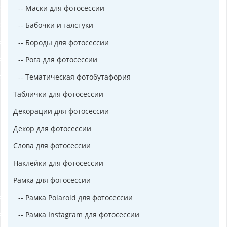
-- Маски для фотосессии
-- Бабочки и галстуки
-- Бороды для фотосессии
-- Рога для фотосессии
-- Тематическая фотобутафория
Таблички для фотосессии
Декорации для фотосессии
Декор для фотосессии
Слова для фотосессии
Наклейки для фотосессии
Рамка для фотосессии
-- Рамка Polaroid для фотосессии
-- Рамка Instagram для фотосессии