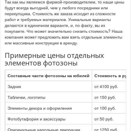
Так как мы являемся фирмой-производителем, то наши цены
будут всегда выгодней, чем у любого посредники или
перекупщика. Стоимость же заказа исходит из сложности
работ и требуемых материалов. Уникальные варианты
делаются в единичном варианте, и, по факту, вы их
покупаете. Что может значительно снизить стоимость? Наша
компания может предложить вам взять отдельные элементы
или массивные конструкции в аренду.
Примерные цены отдельных
элементов фотозоны
Составные части фотозоны на юбилей
Стоимость в руб
Задник
от 4100 руб.
Таблички, логотипы
от 150 руб.
Элементы декора и оформления
от 100 руб.
Фотобутафория и аксессуары
от 50 руб.
Оригинальные напольные декорации
от 1250 руб.