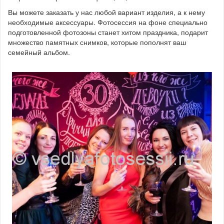
Вы можете заказать у нас любой вариант изделия, а к нему
необходимые аксессуары. Фотосессия на фоне специально
подготовленной фотозоны станет хитом праздника, подарит
множество памятных снимков, которые пополнят ваш
семейный альбом.