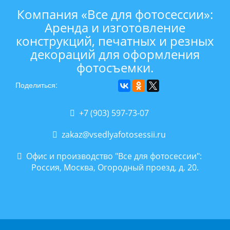
Компания «Все для фотосессии»:
Аренда и изготовление
конструкций, печатных и резных
декораций для оформления
фотосъемки.
Поделиться:
+7 (903) 597-73-07
zakaz@vsedlyafotosessii.ru
Офис и производство "Все для фотосессии":
Россия, Москва, Огородный проезд, д. 20.