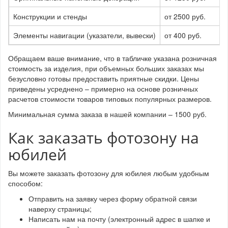
Конструкции и стенды
от 2500 руб.
Элементы навигации (указатели, вывески)
от 400 руб.
Обращаем ваше внимание, что в табличке указана розничная
стоимость за изделия, при объемных больших заказах мы
безусловно готовы предоставить приятные скидки. Цены
приведены усреднено – примерно на основе розничных
расчетов стоимости товаров типовых популярных размеров.
Минимальная сумма заказа в нашей компании – 1500 руб.
Как заказать фотозону на
юбилей
Вы можете заказать фотозону для юбилея любым удобным
способом:
Отправить на заявку через форму обратной связи
наверху страницы;
Написать нам на почту (электронный адрес в шапке и