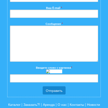
Ваш E-mail
*
Сообщение
*
Введите слово с картинки
*
Каталог
|
Заказать?!
|
Аренда
|
О нас
|
Контакты
|
Новости