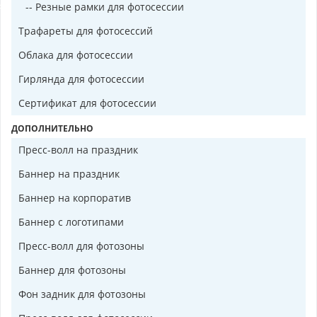
-- Резные рамки для фотосессии
Трафареты для фотосессий
Облака для фотосессии
Гирлянда для фотосессии
Сертификат для фотосессии
ДОПОЛНИТЕЛЬНО
Пресс-волл на праздник
Баннер на праздник
Баннер на корпоратив
Баннер с логотипами
Пресс-волл для фотозоны
Баннер для фотозоны
Фон задник для фотозоны