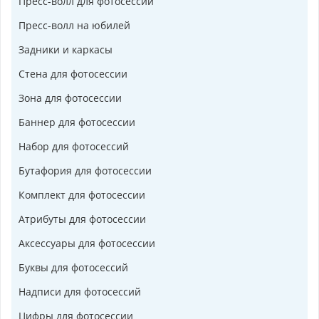
Пресс-волл для фотосессии
Пресс-волл на юбилей
Задники и каркасы
Стена для фотосессии
Зона для фотосессии
Баннер для фотосессии
Набор для фотосессий
Бутафория для фотосессии
Комплект для фотосессии
Атрибуты для фотосессии
Аксессуары для фотосессии
Буквы для фотосессий
Надписи для фотосессий
Цифры для фотосессии