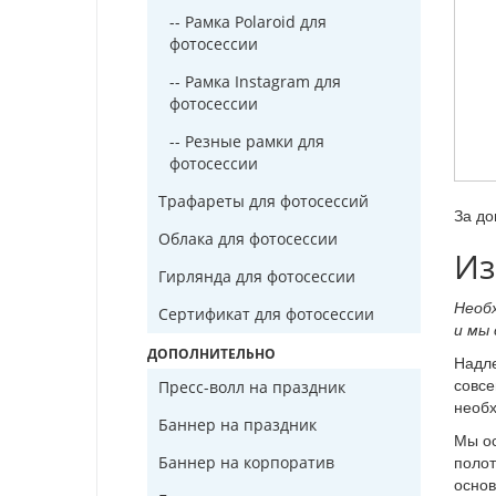
-- Рамка Polaroid для
фотосессии
-- Рамка Instagram для
фотосессии
-- Резные рамки для
фотосессии
Трафареты для фотосессий
За до
Облака для фотосессии
Из
Гирлянда для фотосессии
Необ
Сертификат для фотосессии
и мы
ДОПОЛНИТЕЛЬНО
Надл
совсе
Пресс-волл на праздник
необх
Баннер на праздник
Мы ос
полот
Баннер на корпоратив
основ