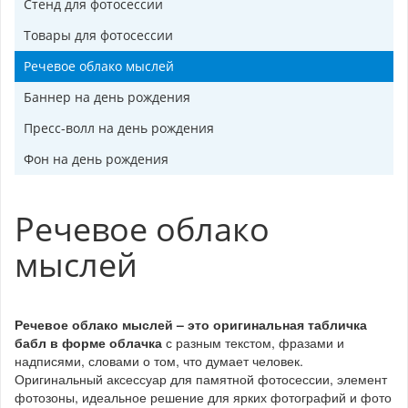
Стенд для фотосессии
Товары для фотосессии
Речевое облако мыслей
Баннер на день рождения
Пресс-волл на день рождения
Фон на день рождения
Речевое облако
мыслей
Речевое облако мыслей – это оригинальная табличка
бабл в форме облачка
с разным текстом, фразами и
надписями, словами о том, что думает человек.
Оригинальный аксессуар для памятной фотосессии, элемент
фотозоны, идеальное решение для ярких фотографий и фото