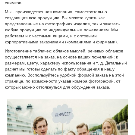
снимков.
Мы - производственная компания, самостоятельно
создающая всю продукцию. Вы можете купить как
представленные на фотографиях изделия, так и заказать
любую продукцию по индивидуальным пожеланиям. Мы
работаем и с частными лицами, и с оптовыми
корпоративными заказчиками (компаниями и фирмами).
Изготовление табличек: облаков мыслей, речевых облачков
осуществляется на заказ, на основе ваших пожеланий: к
размерам, цвету, характеру использования и т. д. Детальный
расчет мы готовы сделать по факту обращения в нашу
компанию. Воспользуйтесь удобной формой заказа на этой
странице, по возможности указав номера фотографий, от
которых можно оттолкнуться для обсуждения заказа.