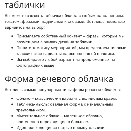
таблички
Вы можете заказать таблички облачка с любым наполнением:
текстом, фразами, надписями и словами. Вот лишь несколько
вариантов на выбор:
Присылаете собственный контент – фразы, которые мы
размещаем в рамках дизайна таблички.
Пишите тематику мероприятий, мы предлагаем типовые
классические варианты на основе нашей практики.
Вы выбираете любой вариант из предложенных на
фотографиях выше.
Форма речевого облачка
Вот лишь самые популярные типы форм речевых облачков:
Облако – классический вариант с волнистым краем.
Табличка-мысль: овальная форма с изначальным
треугольником.
Мыслительное облако – маленькое облачно,
постепенно переходящее в большое.
Идея: расходящиеся острые прямоугольники.