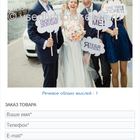
Речевое облако мыслей - 1
ЗАКАЗ ТОВАРА