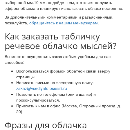
выбор на 5 мм.10 мм. подойдет тем, кто хочет получить
эффект объема и планирует использовать облако постоянно.
За дополнительными комментариями и разъяснениями,
пожалуйста,
обращайтесь к нашим менеджерам
.
Как заказать табличку
речевое облачко мыслей?
Вы можете осуществить заказ любым удобным для вас
способом:
Воспользоваться формой обратной связи вверху
страницы.
Написать письмо на электронную почту:
zakaz@vsedlyafotosessii.ru
Позвонить по телефонам (они в шапке) и
проконсультироваться.
Приехать к нам в офис (Москва, Огородный проезд, д.
20).
Фразы для облачка