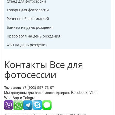
Стенд для фотосессии
Товары для фотосессии
Речевое облако мыслей
Баннер на день рождения
Пресс-волл на день рождения
Фон на день рождения
Контакты Все для
фотосессии
Телефон:
+7 (903) 597-73-07
Мы доступны для вас в мессенджерах: Facebook, Viber,
WhatApp и Telegram.
Дополнительный телефон:
+7 (966) 011-17-94