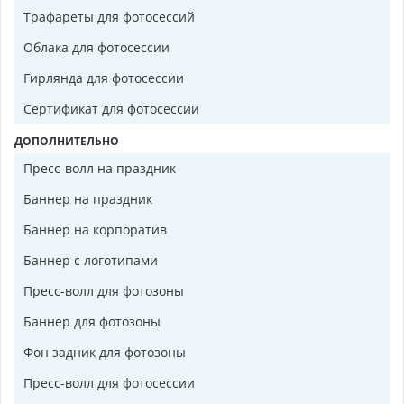
Трафареты для фотосессий
Облака для фотосессии
Гирлянда для фотосессии
Сертификат для фотосессии
ДОПОЛНИТЕЛЬНО
Пресс-волл на праздник
Баннер на праздник
Баннер на корпоратив
Баннер с логотипами
Пресс-волл для фотозоны
Баннер для фотозоны
Фон задник для фотозоны
Пресс-волл для фотосессии