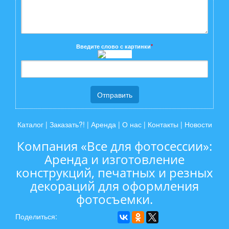
Введите слово с картинки
*
Каталог
|
Заказать?!
|
Аренда
|
О нас
|
Контакты
|
Новости
Компания «Все для фотосессии»:
Аренда и изготовление
конструкций, печатных и резных
декораций для оформления
фотосъемки.
Поделиться: