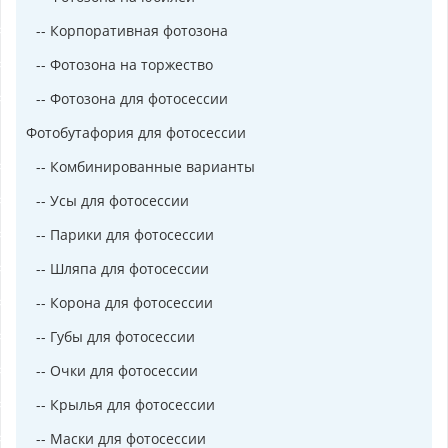
-- Корпоративная фотозона
-- Фотозона на торжество
-- Фотозона для фотосессии
Фотобутафория для фотосессии
-- Комбинированные варианты
-- Усы для фотосессии
-- Парики для фотосессии
-- Шляпа для фотосессии
-- Корона для фотосессии
-- Губы для фотосессии
-- Очки для фотосессии
-- Крылья для фотосессии
-- Маски для фотосессии