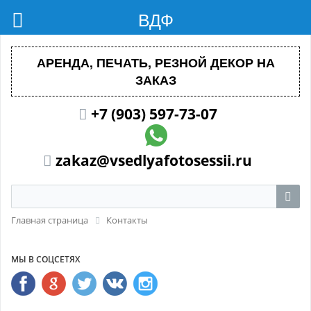
ВДФ
АРЕНДА, ПЕЧАТЬ, РЕЗНОЙ ДЕКОР НА
ЗАКАЗ
+7 (903) 597-73-07
zakaz@vsedlyafotosessii.ru
Главная страница
Контакты
МЫ В СОЦСЕТЯХ