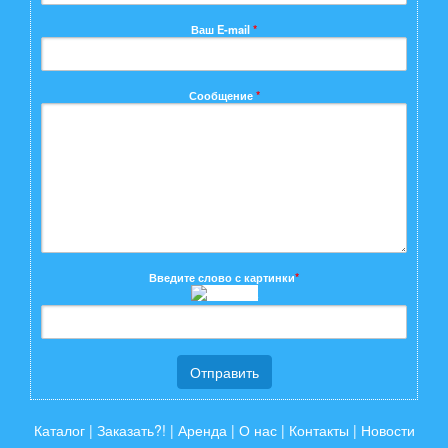
Ваш E-mail
*
Сообщение
*
Введите слово с картинки
*
Каталог
|
Заказать?!
|
Аренда
|
О нас
|
Контакты
|
Новости