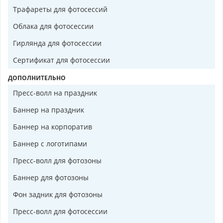
Трафареты для фотосессий
Облака для фотосессии
Гирлянда для фотосессии
Сертификат для фотосессии
ДОПОЛНИТЕЛЬНО
Пресс-волл на праздник
Баннер на праздник
Баннер на корпоратив
Баннер с логотипами
Пресс-волл для фотозоны
Баннер для фотозоны
Фон задник для фотозоны
Пресс-волл для фотосессии