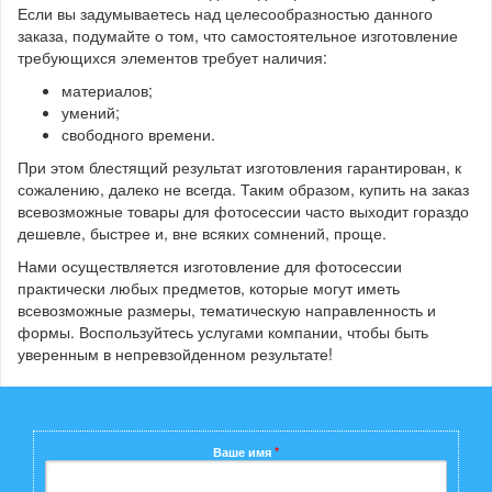
Если вы задумываетесь над целесообразностью данного
заказа, подумайте о том, что самостоятельное изготовление
требующихся элементов требует наличия:
материалов;
умений;
свободного времени.
При этом блестящий результат изготовления гарантирован, к
сожалению, далеко не всегда. Таким образом, купить на заказ
всевозможные товары для фотосессии часто выходит гораздо
дешевле, быстрее и, вне всяких сомнений, проще.
Нами осуществляется изготовление для фотосессии
практически любых предметов, которые могут иметь
всевозможные размеры, тематическую направленность и
формы. Воспользуйтесь услугами компании, чтобы быть
уверенным в непревзойденном результате!
Ваше имя
*