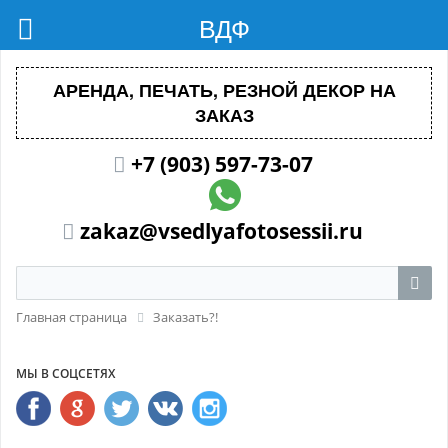
ВДФ
АРЕНДА, ПЕЧАТЬ, РЕЗНОЙ ДЕКОР НА
ЗАКАЗ
+7 (903) 597-73-07
zakaz@vsedlyafotosessii.ru
Главная страница
Заказать?!
МЫ В СОЦСЕТЯХ