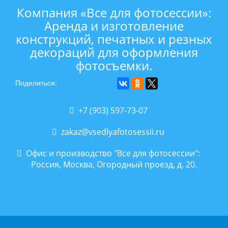
Компания «Все для фотосессии»:
Аренда и изготовление
конструкций, печатных и резных
декораций для оформления
фотосъемки.
Поделиться:
+7 (903) 597-73-07
zakaz@vsedlyafotosessii.ru
Офис и производство "Все для фотосессии":
Россия, Москва, Огородный проезд, д. 20.